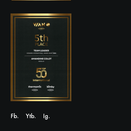
Fb.
Ytb.
Ig
.