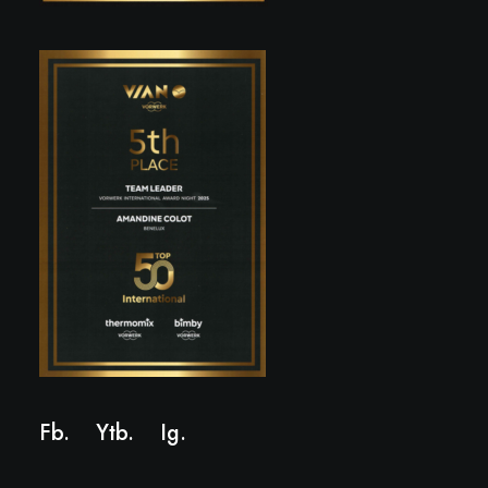
Fb.
Ytb.
Ig
.