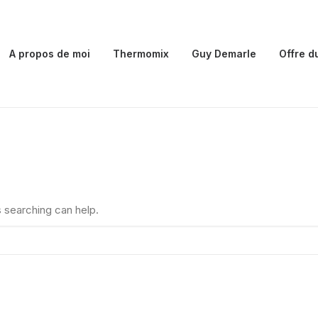
A propos de moi
Thermomix
Guy Demarle
Offre d
s searching can help.