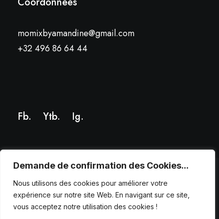
Coordonnées
momixbyamandine@gmail.com
+32 496 86 64 44
Fb.
Ytb.
Ig
.
Demande de confirmation des Cookies...
Nous utilisons des cookies pour améliorer votre
© 2025 – Tous droits réservés. Création par
wapix.be
expérience sur notre site Web. En navigant sur ce site,
vous acceptez notre utilisation des cookies !