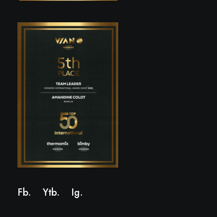
Fb.
Ytb.
Ig
.