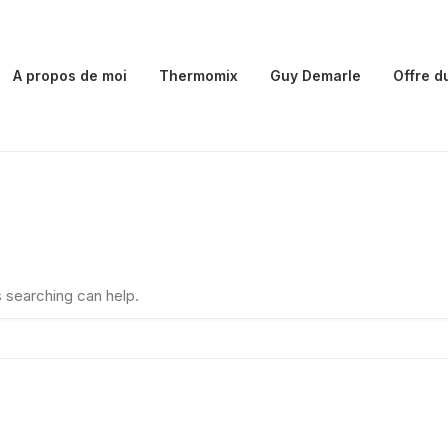
A propos de moi
Thermomix
Guy Demarle
Offre d
s searching can help.