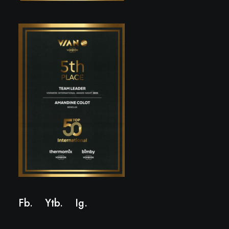
Fb.
Ytb.
Ig
.