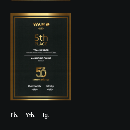
Fb.
Ytb.
Ig
.