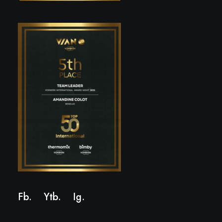
Fb.
Ytb.
Ig
.