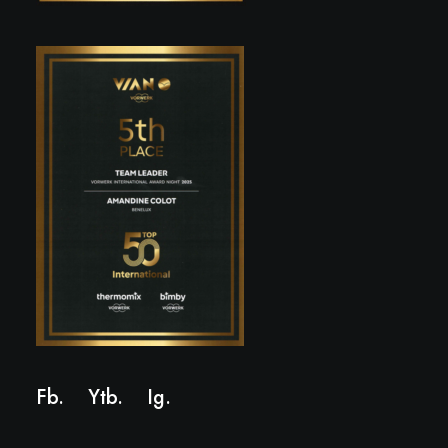
Fb.
Ytb.
Ig
.