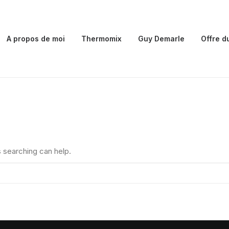
A propos de moi
Thermomix
Guy Demarle
Offre d
s searching can help.