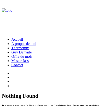
Accueil
A propos de moi
Thermomix
Guy Demarle
Offre du mois
Masterclass
Contact
Nothing Found
It seems we can’t find what you’re looking for. Perhaps searching