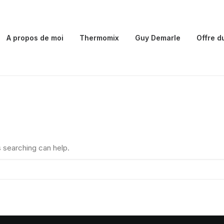
A propos de moi
Thermomix
Guy Demarle
Offre d
s searching can help.