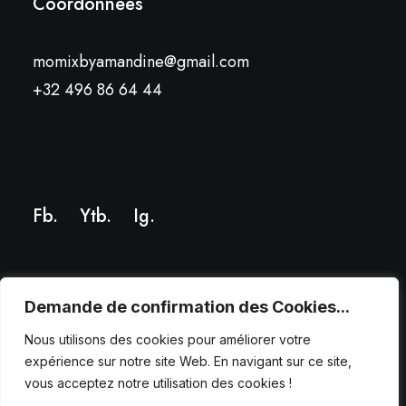
Coordonnées
momixbyamandine@gmail.com
+32 496 86 64 44
Fb.
Ytb.
Ig
.
Demande de confirmation des Cookies...
Nous utilisons des cookies pour améliorer votre
© 2025 – Tous droits réservés. Création par
wapix.be
expérience sur notre site Web. En navigant sur ce site,
vous acceptez notre utilisation des cookies !